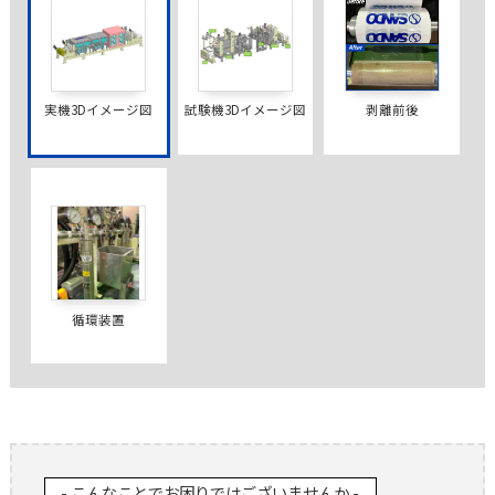
実機3Dイメージ図
試験機3Dイメージ図
剥離前後
循環装置
- こんなことでお困りではございませんか -