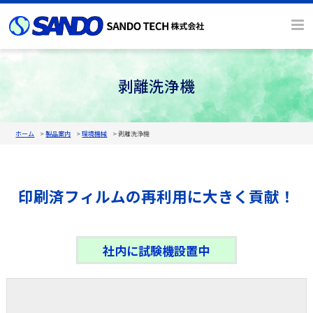
剥離洗浄機
ホーム
製品案内
環境機械
剥離洗浄機
印刷済フィルムの再利用に大きく貢献！
社内に試験機設置中