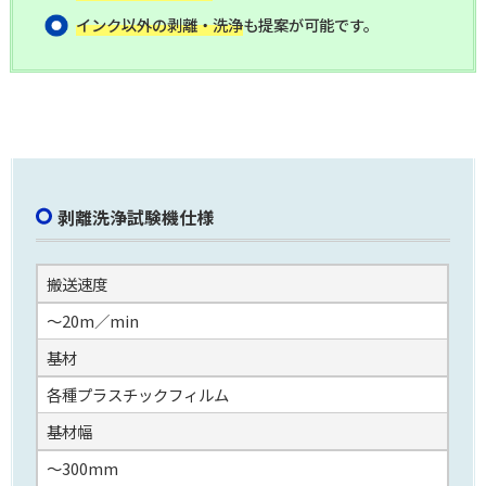
インク以外の剥離・洗浄
も提案が可能です。
剥離洗浄試験機仕様
搬送速度
～20m／min
基材
各種プラスチックフィルム
基材幅
～300mm